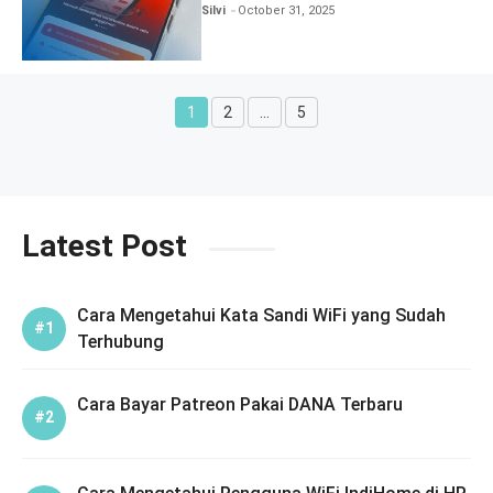
Silvi
October 31, 2025
1
2
…
5
Page
Page
Page
Latest Post
Cara Mengetahui Kata Sandi WiFi yang Sudah
Terhubung
Cara Bayar Patreon Pakai DANA Terbaru