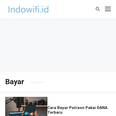
Skip
M
to
content
Bayar
Cara Bayar Patreon Pakai DANA
Terbaru