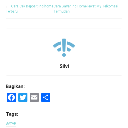
←
Cara Cek Deposit Indihome
Cara Bayar IndiHome lewat My Telkomsel
Terbaru
Termudah
→
Silvi
Bagikan:
F
T
E
S
a
wi
m
h
ce
tt
ail
ar
Tags:
b
er
e
BAYAR