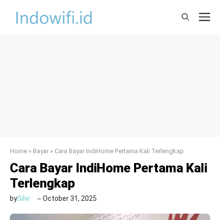
Skip
M
to
content
Home
»
Bayar
»
Cara Bayar IndiHome Pertama Kali Terlengkap
Cara Bayar IndiHome Pertama Kali
Terlengkap
by
Silvi
October 31, 2025