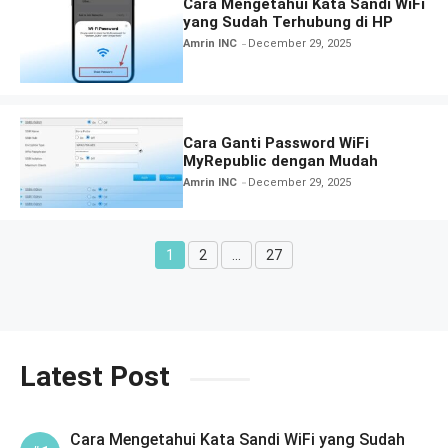
Cara Mengetahui Kata Sandi WiFi
yang Sudah Terhubung di HP
Amrin INC
December 29, 2025
Cara Ganti Password WiFi
MyRepublic dengan Mudah
Amrin INC
December 29, 2025
1
2
…
27
Page
Page
Page
Latest Post
Cara Mengetahui Kata Sandi WiFi yang Sudah