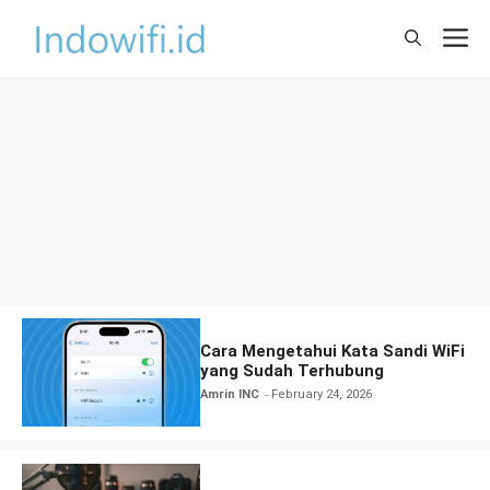
Skip
M
to
content
Cara Mengetahui Kata Sandi WiFi
yang Sudah Terhubung
Amrin INC
February 24, 2026