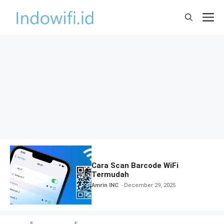
Skip
M
to
content
Cara Scan Barcode WiFi
Termudah
Amrin INC
December 29, 2025