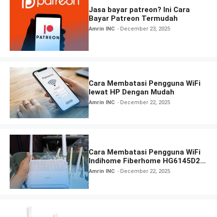
Jasa bayar patreon? Ini Cara
Bayar Patreon Termudah
Amrin INC
December 23, 2025
Cara Membatasi Pengguna WiFi
lewat HP Dengan Mudah
Amrin INC
December 22, 2025
Cara Membatasi Pengguna WiFi
Indihome Fiberhome HG6145D2
Termudah
Amrin INC
December 22, 2025