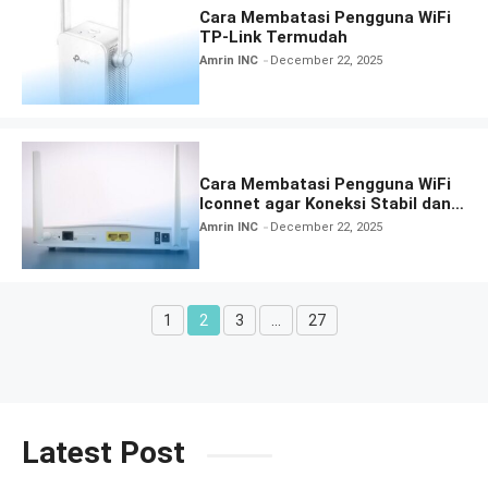
Cara Membatasi Pengguna WiFi
TP-Link Termudah
Amrin INC
December 22, 2025
Cara Membatasi Pengguna WiFi
Iconnet agar Koneksi Stabil dan
Aman
Amrin INC
December 22, 2025
1
2
3
…
27
Page
Page
Page
Page
Latest Post