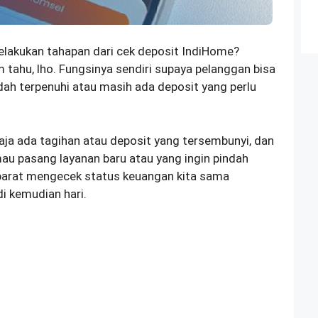
elakukan tahapan dari cek deposit IndiHome?
 tahu, lho. Fungsinya sendiri supaya pelanggan bisa
ah terpenuhi atau masih ada deposit yang perlu
 saja ada tagihan atau deposit yang tersembunyi, dan
 mau pasang layanan baru atau yang ingin pindah
 ibarat mengecek status keuangan kita sama
i kemudian hari.