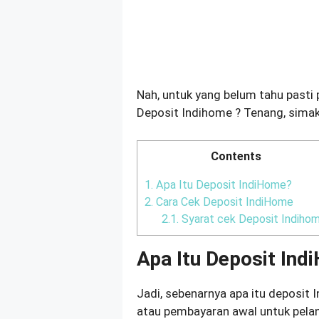
Nah, untuk yang belum tahu pasti 
Deposit Indihome ? Tenang, simak
Contents
1.
Apa Itu Deposit IndiHome?
2.
Cara Cek Deposit IndiHome
2.1.
Syarat cek Deposit Indiho
Apa Itu Deposit In
Jadi, sebenarnya apa itu deposit 
atau pembayaran awal untuk pela