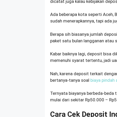
dicatat juga kalau kebijakan depos
Ada beberapa kota seperti Aceh, 
sudah menerapkannya, tapi ada j
Berapa sih biasanya jumlah depos
paket satu bulan langganan atau s
Kabar baiknya lagi, deposit bisa 
memenuhi syarat tertentu, jadi ua
Nah, karena deposit terkait denga
bertanya-tanya soal
biaya pindah
Ternyata biayanya berbeda-beda te
mulai dari sekitar Rp50.000 – Rp
Cara Cek Deposit I