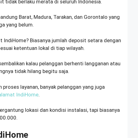
it tidak berlaku merata di seluruh Indonesia.
Bandung Barat, Madura, Tarakan, dan Gorontalo yang
uga yang belum.
it IndiHome? Biasanya jumlah deposit setara dengan
esuai ketentuan lokal di tiap wilayah.
dikembalikan kalau pelanggan berhenti langganan atau
ngnya tidak hilang begitu saja.
n proses layanan, banyak pelanggan yang juga
 alamat IndiHome
.
rgantung lokasi dan kondisi instalasi, tapi biasanya
500.000.
ndiHome