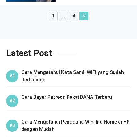
1
…
4
5
Page
Page
Page
Latest Post
Cara Mengetahui Kata Sandi WiFi yang Sudah
Terhubung
Cara Bayar Patreon Pakai DANA Terbaru
Cara Mengetahui Pengguna WiFi IndiHome di HP
dengan Mudah