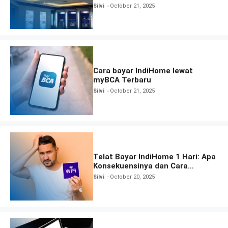
Silvi
October 21, 2025
Cara bayar IndiHome lewat
myBCA Terbaru
Silvi
October 21, 2025
Telat Bayar IndiHome 1 Hari: Apa
Konsekuensinya dan Cara
Mengatasinya
Silvi
October 20, 2025