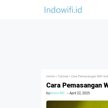
Skip
to
content
Home
»
Tutorial
»
Cara Pemasangan WiFi In
Cara Pemasangan W
by
Amrin INC
April 22, 2025