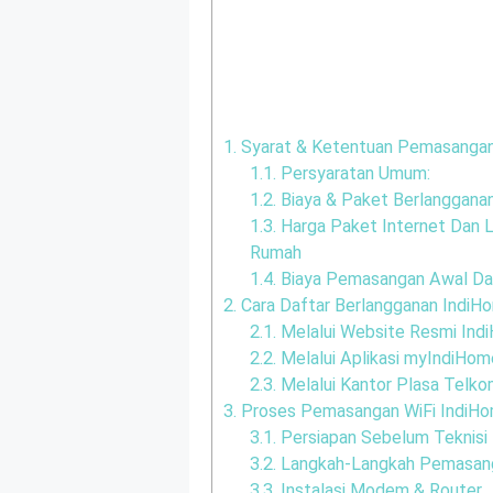
1.
Syarat & Ketentuan Pemasangan
1.1.
Persyaratan Umum:
1.2.
Biaya & Paket Berlanggana
1.3.
Harga Paket Internet Dan 
Rumah
1.4.
Biaya Pemasangan Awal Dan
2.
Cara Daftar Berlangganan IndiH
2.1.
Melalui Website Resmi Ind
2.2.
Melalui Aplikasi myIndiHom
2.3.
Melalui Kantor Plasa Telko
3.
Proses Pemasangan WiFi IndiHo
3.1.
Persiapan Sebelum Teknisi
3.2.
Langkah-Langkah Pemasang
3.3.
Instalasi Modem & Router