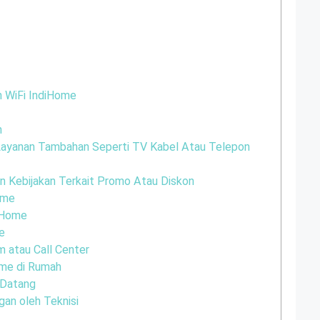
 WiFi IndiHome
n
Layanan Tambahan Seperti TV Kabel Atau Telepon
 Kebijakan Terkait Promo Atau Diskon
ome
iHome
e
m atau Call Center
me di Rumah
 Datang
an oleh Teknisi