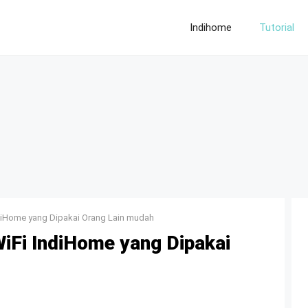
Indihome
Tutorial
diHome yang Dipakai Orang Lain mudah
Fi IndiHome yang Dipakai