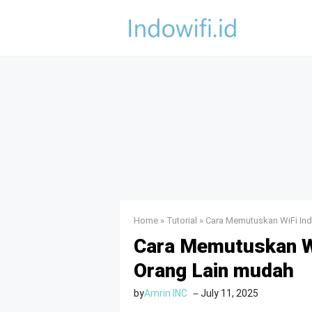
Skip
to
content
Home
»
Tutorial
»
Cara Memutuskan WiFi In
Cara Memutuskan Wi
Orang Lain mudah
by
Amrin INC
July 11, 2025