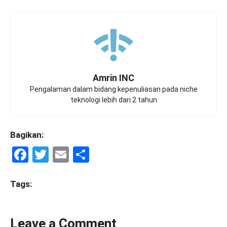
Amrin INC
Pengalaman dalam bidang kepenuliasan pada niche
teknologi lebih dari 2 tahun
Bagikan:
F
T
E
S
a
wi
m
h
ce
tt
ail
ar
Tags:
b
er
e
o
Leave a Comment