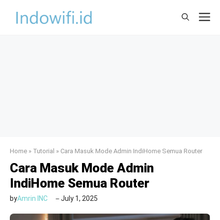
Skip
M
to
content
Home
»
Tutorial
»
Cara Masuk Mode Admin IndiHome Semua Router
Cara Masuk Mode Admin
IndiHome Semua Router
by
Amrin INC
July 1, 2025