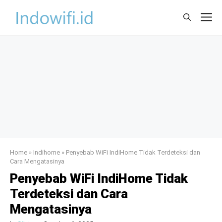
Skip
M
to
content
Home
»
Indihome
»
Penyebab WiFi IndiHome Tidak Terdeteksi dan
Cara Mengatasinya
Penyebab WiFi IndiHome Tidak
Terdeteksi dan Cara
Mengatasinya