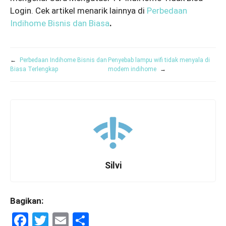
Login. Cek artikel menarik lainnya di
Perbedaan
Indihome Bisnis dan Biasa
.
←
Perbedaan Indihome Bisnis dan
Penyebab lampu wifi tidak menyala di
Biasa Terlengkap
modem indihome
→
Silvi
Bagikan:
F
T
E
S