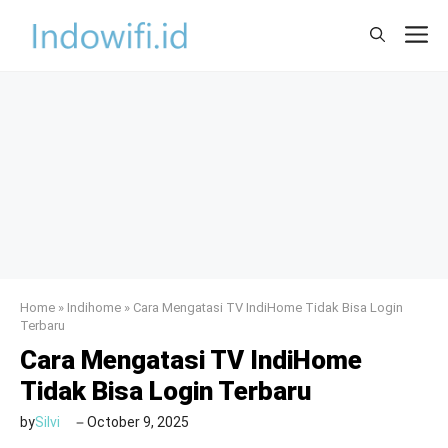
Skip
M
to
content
Home
»
Indihome
»
Cara Mengatasi TV IndiHome Tidak Bisa Login
Terbaru
Cara Mengatasi TV IndiHome
Tidak Bisa Login Terbaru
by
Silvi
October 9, 2025