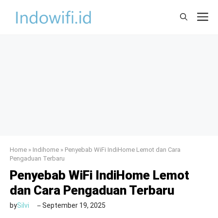
Skip
M
to
content
Home
»
Indihome
»
Penyebab WiFi IndiHome Lemot dan Cara
Pengaduan Terbaru
Penyebab WiFi IndiHome Lemot
dan Cara Pengaduan Terbaru
by
Silvi
September 19, 2025