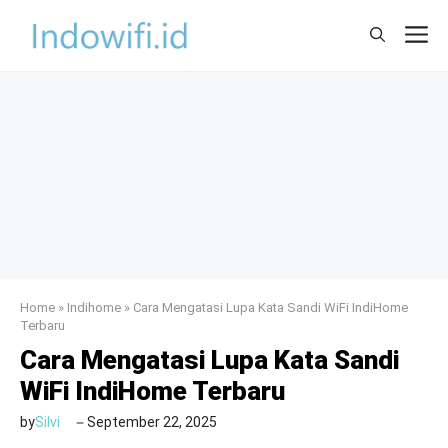
Skip
M
to
content
Home
»
Indihome
»
Cara Mengatasi Lupa Kata Sandi WiFi IndiHome
Terbaru
Cara Mengatasi Lupa Kata Sandi
WiFi IndiHome Terbaru
by
Silvi
September 22, 2025