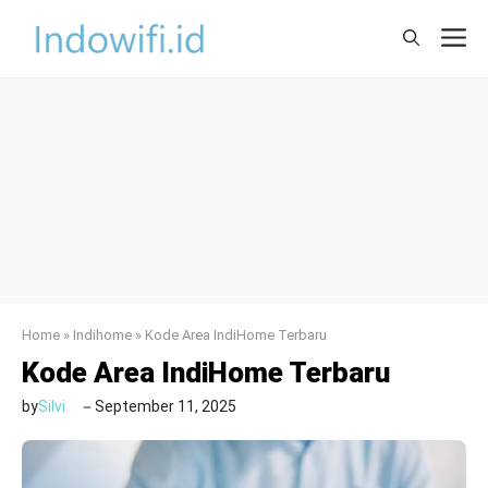
Skip
M
to
content
Home
»
Indihome
»
Kode Area IndiHome Terbaru
Kode Area IndiHome Terbaru
by
Silvi
September 11, 2025