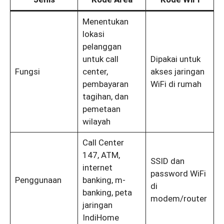
Menentukan
lokasi
pelanggan
untuk call
Dipakai untuk
Fungsi
center,
akses jaringan
pembayaran
WiFi di rumah
tagihan, dan
pemetaan
wilayah
Call Center
147, ATM,
SSID dan
internet
password WiFi
Penggunaan
banking, m-
di
banking, peta
modem/router
jaringan
IndiHome