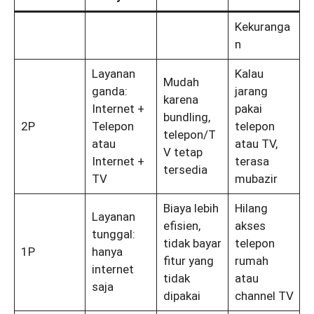
Kekuranga
n
Layanan
Kalau
Mudah
ganda:
jarang
karena
Internet +
pakai
bundling,
2P
Telepon
telepon
telepon/T
atau
atau TV,
V tetap
Internet +
terasa
tersedia
TV
mubazir
Biaya lebih
Hilang
Layanan
efisien,
akses
tunggal:
tidak bayar
telepon
1P
hanya
fitur yang
rumah
internet
tidak
atau
saja
dipakai
channel TV