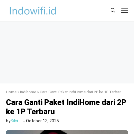
Skip
M
to
content
Home
»
Indihome
»
Cara Ganti Paket IndiHome dari 2P ke 1P Terbaru
Cara Ganti Paket IndiHome dari 2P
ke 1P Terbaru
by
Silvi
October 13, 2025