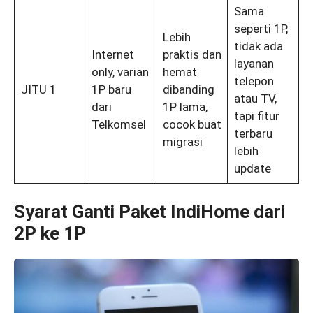
Sama
seperti 1P,
Lebih
tidak ada
Internet
praktis dan
layanan
only, varian
hemat
telepon
JITU 1
1P baru
dibanding
atau TV,
dari
1P lama,
tapi fitur
Telkomsel
cocok buat
terbaru
migrasi
lebih
update
Syarat Ganti Paket IndiHome dari
2P ke 1P