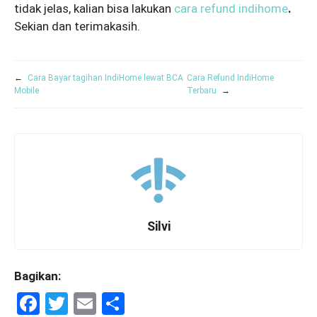
tidak jelas, kalian bisa lakukan
cara refund indihome
.
Sekian dan terimakasih.
←
Cara Bayar tagihan IndiHome lewat BCA
Cara Refund IndiHome
Mobile
Terbaru
→
Silvi
Bagikan:
F
T
E
S