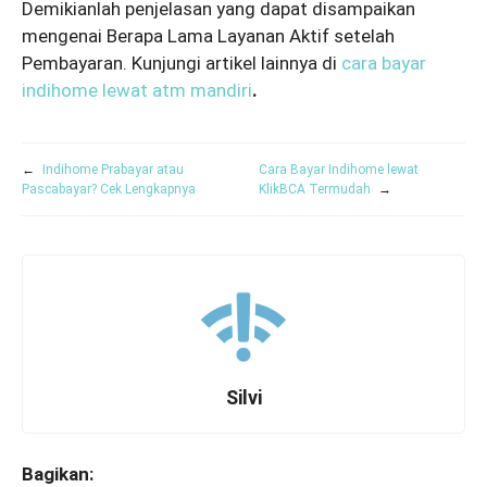
Demikianlah penjelasan yang dapat disampaikan
mengenai Berapa Lama Layanan Aktif setelah
Pembayaran. Kunjungi artikel lainnya di
cara bayar
indihome lewat atm mandiri
.
←
Indihome Prabayar atau
Cara Bayar Indihome lewat
Pascabayar? Cek Lengkapnya
KlikBCA Termudah
→
Silvi
Bagikan: