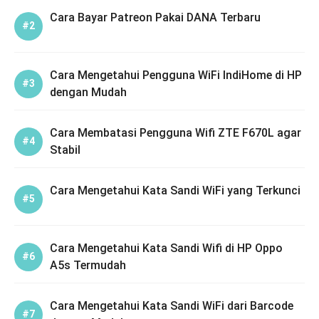
Cara Bayar Patreon Pakai DANA Terbaru
Cara Mengetahui Pengguna WiFi IndiHome di HP
dengan Mudah
Cara Membatasi Pengguna Wifi ZTE F670L agar
Stabil
Cara Mengetahui Kata Sandi WiFi yang Terkunci
Cara Mengetahui Kata Sandi Wifi di HP Oppo
A5s Termudah
Cara Mengetahui Kata Sandi WiFi dari Barcode