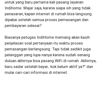
untuk yang baru pertama kali pasang layanan
Indihome. Wajar saja, karena siapa sih yang tidak
penasaran, kapan internet di rumah bisa langsung
dipakai setelah semua proses pemasangan dan
pembayaran selesai?
Biasanya petugas IndiHome memang akan kasih
penjelasan soal pertanyaan itu waktu proses
pemasangan berlangsung. Tapi tidak sedikit juga
pelanggan yang lupa nanya karena sudah senang
duluan akhirnya bisa pasang WiFi di rumah. Akhirnya,
baru sadar setelah bayar, kok belum aktif ya?” dan
mulai cari-cari informasi di internet.