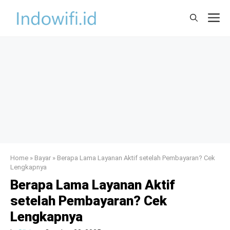
Skip
M
to
content
Home
»
Bayar
»
Berapa Lama Layanan Aktif setelah Pembayaran? Cek
Lengkapnya
Berapa Lama Layanan Aktif
setelah Pembayaran? Cek
Lengkapnya