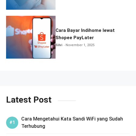
Cara Bayar Indihome lewat
Shopee PayLater
Silvi
November 1, 2025
Latest Post
Cara Mengetahui Kata Sandi WiFi yang Sudah
Terhubung