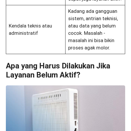
Kadang ada gangguan
sistem, antrian teknisi,
Kendala teknis atau
atau data yang belum
administratif
cocok. Masalah -
masalah ini bisa bikin
proses agak molor.
Apa yang Harus Dilakukan Jika
Layanan Belum Aktif?