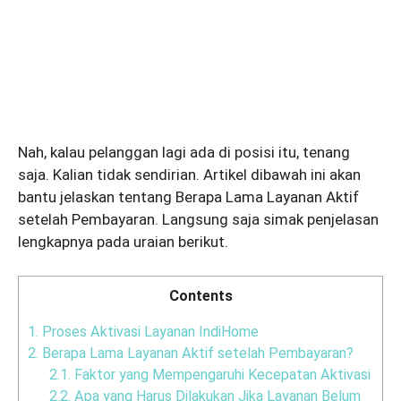
Nah, kalau pelanggan lagi ada di posisi itu, tenang
saja. Kalian tidak sendirian. Artikel dibawah ini akan
bantu jelaskan tentang Berapa Lama Layanan Aktif
setelah Pembayaran. Langsung saja simak penjelasan
lengkapnya pada uraian berikut.
Contents
1.
Proses Aktivasi Layanan IndiHome
2.
Berapa Lama Layanan Aktif setelah Pembayaran?
2.1.
Faktor yang Mempengaruhi Kecepatan Aktivasi
2.2.
Apa yang Harus Dilakukan Jika Layanan Belum